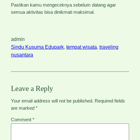
Pastikan kamu mengeceknya sebelum datang agar
semua aktivitas bisa dinikmati maksimal.
admin
Sindu Kusuma Edupark
, 
tempat wisata
, 
traveling
nusantara
Leave a Reply
Your email address will not be published.
Required fields
are marked
*
Comment
*