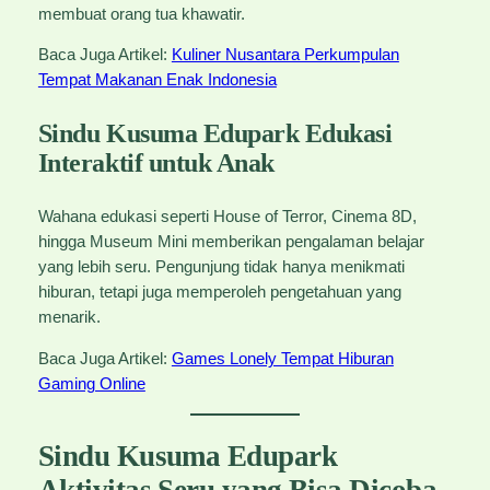
membuat orang tua khawatir.
Baca Juga Artikel:
Kuliner Nusantara Perkumpulan
Tempat Makanan Enak Indonesia
Sindu Kusuma Edupark Edukasi
Interaktif untuk Anak
Wahana edukasi seperti House of Terror, Cinema 8D,
hingga Museum Mini memberikan pengalaman belajar
yang lebih seru. Pengunjung tidak hanya menikmati
hiburan, tetapi juga memperoleh pengetahuan yang
menarik.
Baca Juga Artikel:
Games Lonely Tempat Hiburan
Gaming Online
Sindu Kusuma Edupark