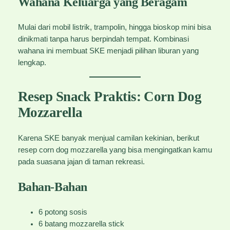
Wahana Keluarga yang Beragam
Mulai dari mobil listrik, trampolin, hingga bioskop mini bisa
dinikmati tanpa harus berpindah tempat. Kombinasi
wahana ini membuat SKE menjadi pilihan liburan yang
lengkap.
Resep Snack Praktis: Corn Dog
Mozzarella
Karena SKE banyak menjual camilan kekinian, berikut
resep corn dog mozzarella yang bisa mengingatkan kamu
pada suasana jajan di taman rekreasi.
Bahan-Bahan
6 potong sosis
6 batang mozzarella stick