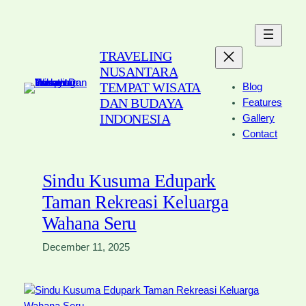
Skip
to
content
TRAVELING
NUSANTARA
TEMPAT WISATA
Blog
DAN BUDAYA
Features
INDONESIA
Gallery
Contact
Sindu Kusuma Edupark
Taman Rekreasi Keluarga
Wahana Seru
December 11, 2025