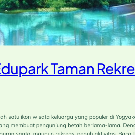
dupark Taman Rekrea
ah satu ikon wisata keluarga yang populer di Yogya
yang membuat pengunjung betah berlama-lama. Den
liburan santai maupun rekreasi penuh aktivitas. Baca