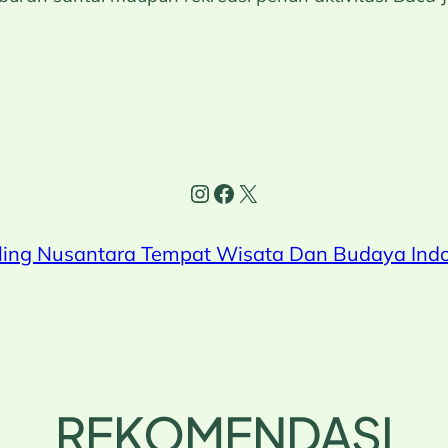
Instagram
Facebook
X
ling Nusantara Tempat Wisata Dan Budaya Ind
REKOMENDASI