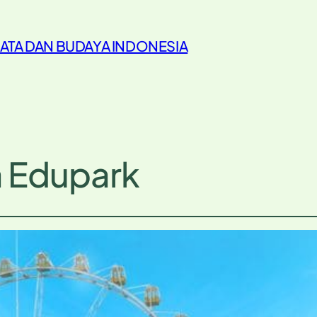
ATA DAN BUDAYA INDONESIA
 Edupark