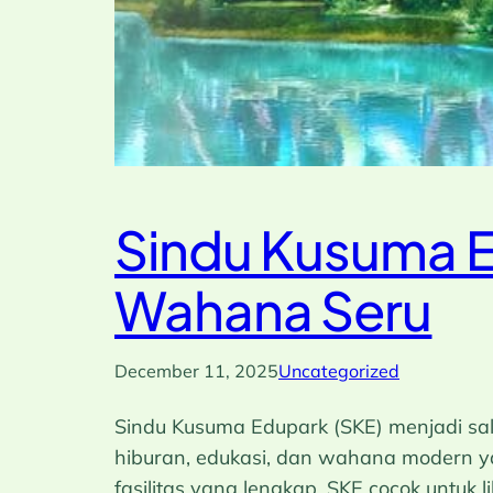
Sindu Kusuma E
Wahana Seru
December 11, 2025
Uncategorized
Sindu Kusuma Edupark (SKE) menjadi sal
hiburan, edukasi, dan wahana modern 
fasilitas yang lengkap, SKE cocok untuk 