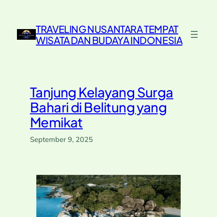
Skip
to
TRAVELING NUSANTARA TEMPAT
content
WISATA DAN BUDAYA INDONESIA
Tanjung Kelayang Surga
Bahari di Belitung yang
Memikat
September 9, 2025