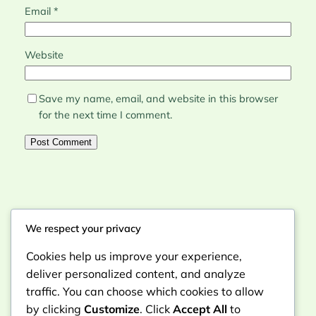
Email
*
Website
Save my name, email, and website in this browser
for the next time I comment.
We respect your privacy
Instagram
Facebook
X
Cookies help us improve your experience,
Traveling Nusantara Tempat Wisata
deliver personalized content, and analyze
traffic. You can choose which cookies to allow
Dan Budaya Indonesia
by clicking
Customize
. Click
Accept All
to