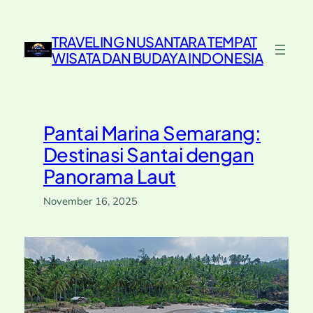
Skip
to
TRAVELING NUSANTARA TEMPAT
content
WISATA DAN BUDAYA INDONESIA
Pantai Marina Semarang:
Destinasi Santai dengan
Panorama Laut
November 16, 2025