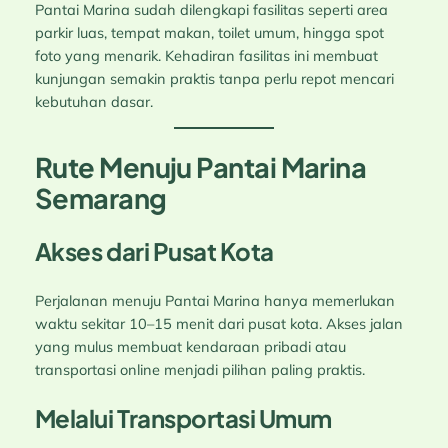
Pantai Marina sudah dilengkapi fasilitas seperti area
parkir luas, tempat makan, toilet umum, hingga spot
foto yang menarik. Kehadiran fasilitas ini membuat
kunjungan semakin praktis tanpa perlu repot mencari
kebutuhan dasar.
Rute Menuju Pantai Marina
Semarang
Akses dari Pusat Kota
Perjalanan menuju Pantai Marina hanya memerlukan
waktu sekitar 10–15 menit dari pusat kota. Akses jalan
yang mulus membuat kendaraan pribadi atau
transportasi online menjadi pilihan paling praktis.
Melalui Transportasi Umum