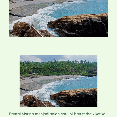
Pantai Marina menjadi salah satu pilihan terbaik ketika