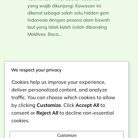
yang wajib dikunjungi. Kawasan ini
dikenal sebagai salah satu hidden gem
Indonesia dengan pesona alam bawah
laut yang tidak kalah indah dibanding
Maldives. Baca…
We respect your privacy
Instagram
Facebook
X
Cookies help us improve your experience,
Traveling Nusantara Tempat Wisata
deliver personalized content, and analyze
traffic. You can choose which cookies to allow
Dan Budaya Indonesia
by clicking
Customize
. Click
Accept All
to
consent or
Reject All
to decline non-essential
cookies.
REKOMENDASI
Customize