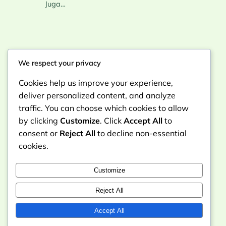
Juga…
We respect your privacy
Instagram
Facebook
X
Cookies help us improve your experience,
Traveling Nusantara Tempat Wisata
deliver personalized content, and analyze
traffic. You can choose which cookies to allow
Dan Budaya Indonesia
by clicking
Customize
. Click
Accept All
to
consent or
Reject All
to decline non-essential
cookies.
REKOMENDASI
Customize
Reject All
1001TOTO
VELBETT
Accept All
FERRARITOTO