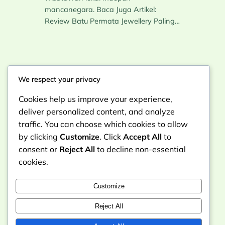
mancanegara. Baca Juga Artikel:
Review Batu Permata Jewellery Paling…
We respect your privacy
Instagram
Facebook
X
Cookies help us improve your experience,
Traveling Nusantara Tempat Wisata
deliver personalized content, and analyze
traffic. You can choose which cookies to allow
Dan Budaya Indonesia
by clicking
Customize
. Click
Accept All
to
consent or
Reject All
to decline non-essential
cookies.
REKOMENDASI
Customize
Reject All
1001TOTO
VELBETT