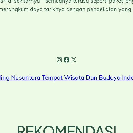
sri di sekitarnya—semuanya terasa seperti paket len
 ini merangkum daya tariknya dengan pendekatan yang 
Instagram
Facebook
X
ling Nusantara Tempat Wisata Dan Budaya Ind
REKOMENDASI