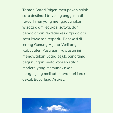
Taman Safari Prigen merupakan salah
satu destinasi traveling unggulan di
Jawa Timur yang menggabungkan
wisata alam, edukasi satwa, dan
pengalaman rekreasi keluarga dalam
satu kawasan terpadu. Berlokasi di
lereng Gunung Arjuno–Welirang,
Kabupaten Pasuruan, kawasan ini
menawarkan udara sejuk, panorama
pegunungan, serta konsep safari
modern yang memungkinkan
pengunjung melihat satwa dari jarak
dekat. Baca Juga Artikel:…