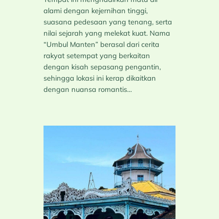
alami dengan kejernihan tinggi,
suasana pedesaan yang tenang, serta
nilai sejarah yang melekat kuat. Nama
“Umbul Manten” berasal dari cerita
rakyat setempat yang berkaitan
dengan kisah sepasang pengantin,
sehingga lokasi ini kerap dikaitkan
dengan nuansa romantis…