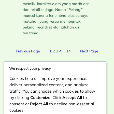
memiliki karakter alam yang masih asri
dan relatif terjaga. Nama “Pelangi”
muncul karena fenomena bias cahaya
matahari yang kerap membentuk
pelangi kecil di sekitar jatuhan air,
terutama…
Previous Page
1
2
3
4
…
14
Next Page
We respect your privacy
Instagram
Facebook
X
Cookies help us improve your experience,
Traveling Nusantara Tempat Wisata
deliver personalized content, and analyze
traffic. You can choose which cookies to allow
Dan Budaya Indonesia
by clicking
Customize
. Click
Accept All
to
consent or
Reject All
to decline non-essential
cookies.