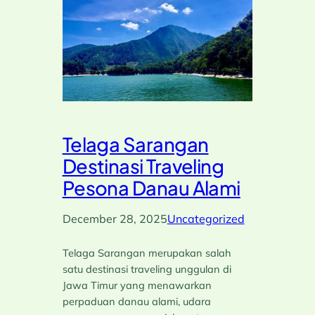
Telaga Sarangan
Destinasi Traveling
Pesona Danau Alami
December 28, 2025
Uncategorized
Telaga Sarangan merupakan salah
satu destinasi traveling unggulan di
Jawa Timur yang menawarkan
perpaduan danau alami, udara