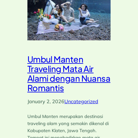
Umbul Manten
Traveling Mata Air
Alami dengan Nuansa
Romantis
January 2, 2026
Uncategorized
Umbul Manten merupakan destinasi
traveling alam yang semakin dikenal di
Kabupaten Klaten, Jawa Tengah.
Tempat ini menghadirkan mata air