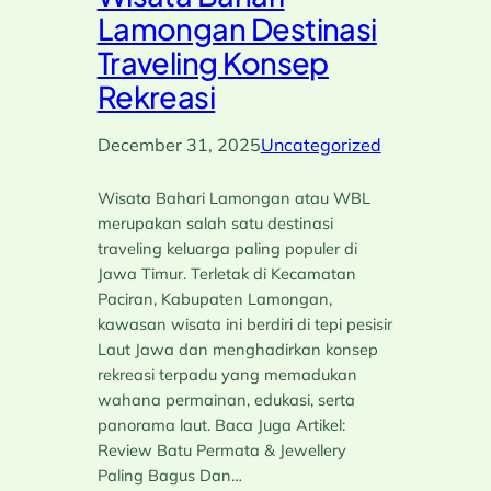
Lamongan Destinasi
Traveling Konsep
Rekreasi
December 31, 2025
Uncategorized
Wisata Bahari Lamongan atau WBL
merupakan salah satu destinasi
traveling keluarga paling populer di
Jawa Timur. Terletak di Kecamatan
Paciran, Kabupaten Lamongan,
kawasan wisata ini berdiri di tepi pesisir
Laut Jawa dan menghadirkan konsep
rekreasi terpadu yang memadukan
wahana permainan, edukasi, serta
panorama laut. Baca Juga Artikel:
Review Batu Permata & Jewellery
Paling Bagus Dan…