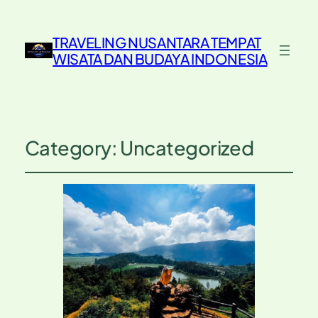
TRAVELING NUSANTARA TEMPAT
WISATA DAN BUDAYA INDONESIA
Category:
Uncategorized