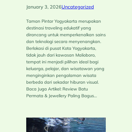
January 3, 2026
Uncategorized
Taman Pintar Yogyakarta merupakan
destinasi traveling edukatif yang
dirancang untuk memperkenalkan sains
dan teknologi secara menyenangkan.
Berlokasi di pusat Kota Yogyakarta,
tidak jauh dari kawasan Malioboro,
tempat ini menjadi pilihan ideal bagi
keluarga, pelajar, dan wisatawan yang
menginginkan pengalaman wisata
berbeda dari sekadar hiburan visual.
Baca Juga Artikel: Review Batu
Permata & Jewellery Paling Bagus…