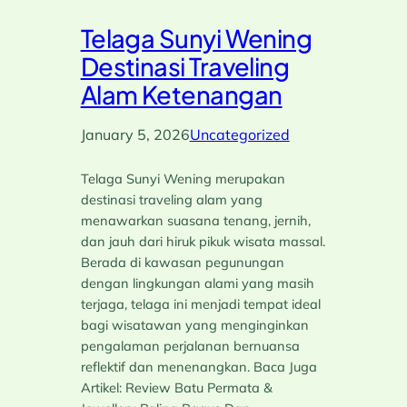
Telaga Sunyi Wening
Destinasi Traveling
Alam Ketenangan
January 5, 2026
Uncategorized
Telaga Sunyi Wening merupakan
destinasi traveling alam yang
menawarkan suasana tenang, jernih,
dan jauh dari hiruk pikuk wisata massal.
Berada di kawasan pegunungan
dengan lingkungan alami yang masih
terjaga, telaga ini menjadi tempat ideal
bagi wisatawan yang menginginkan
pengalaman perjalanan bernuansa
reflektif dan menenangkan. Baca Juga
Artikel: Review Batu Permata &