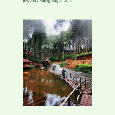
Jewellery Paling Bagus Dan…