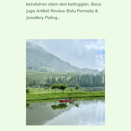
keindahan alam dari ketinggian. Baca
Juga Artikel: Review Batu Permata &
Jewellery Paling…