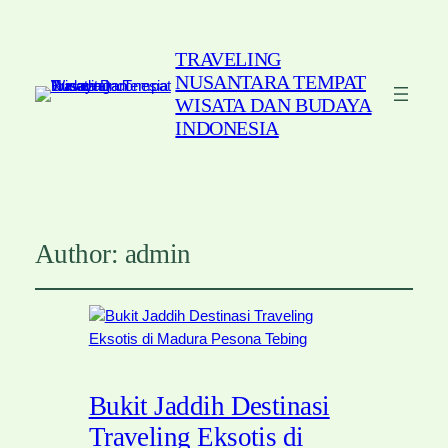
TRAVELING
NUSANTARA TEMPAT
WISATA DAN BUDAYA
INDONESIA
Author:
admin
Bukit Jaddih Destinasi
Traveling Eksotis di