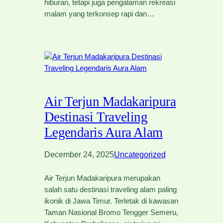
hiburan, tetapi juga pengalaman rekreasi
malam yang terkonsep rapi dan…
Air Terjun Madakaripura
Destinasi Traveling
Legendaris Aura Alam
December 24, 2025
Uncategorized
Air Terjun Madakaripura merupakan
salah satu destinasi traveling alam paling
ikonik di Jawa Timur. Terletak di kawasan
Taman Nasional Bromo Tengger Semeru,