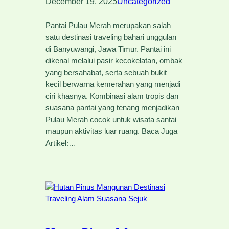
December 19, 2025
Uncategorized
Pantai Pulau Merah merupakan salah
satu destinasi traveling bahari unggulan
di Banyuwangi, Jawa Timur. Pantai ini
dikenal melalui pasir kecokelatan, ombak
yang bersahabat, serta sebuah bukit
kecil berwarna kemerahan yang menjadi
ciri khasnya. Kombinasi alam tropis dan
suasana pantai yang tenang menjadikan
Pulau Merah cocok untuk wisata santai
maupun aktivitas luar ruang. Baca Juga
Artikel:…