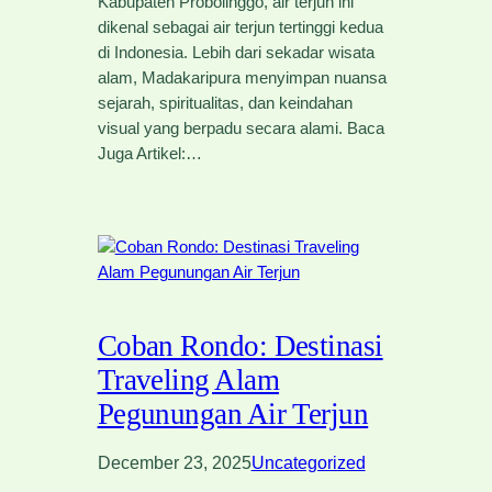
Kabupaten Probolinggo, air terjun ini
dikenal sebagai air terjun tertinggi kedua
di Indonesia. Lebih dari sekadar wisata
alam, Madakaripura menyimpan nuansa
sejarah, spiritualitas, dan keindahan
visual yang berpadu secara alami. Baca
Juga Artikel:…
Coban Rondo: Destinasi
Traveling Alam
Pegunungan Air Terjun
December 23, 2025
Uncategorized