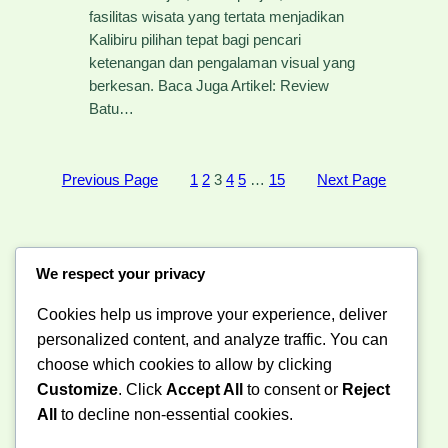
fasilitas wisata yang tertata menjadikan
Kalibiru pilihan tepat bagi pencari
ketenangan dan pengalaman visual yang
berkesan. Baca Juga Artikel: Review
Batu…
Previous Page
1
2
3
4
5
…
15
Next Page
Instagram
Facebook
X
We respect your privacy
Traveling Nusantara Tempat Wisata Dan
Cookies help us improve your experience, deliver
personalized content, and analyze traffic. You can
Budaya Indonesia
choose which cookies to allow by clicking
Customize
. Click
Accept All
to consent or
Reject
All
to decline non-essential cookies.