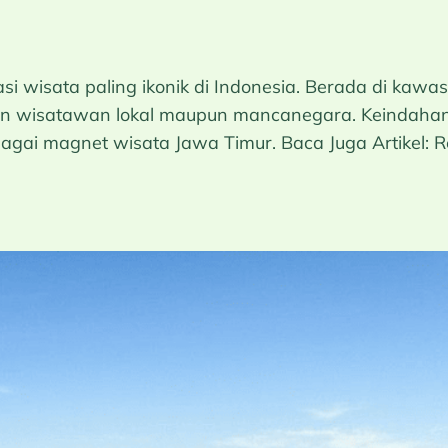
si wisata paling ikonik di Indonesia. Berada di ka
ran wisatawan lokal maupun mancanegara. Keindahan 
gai magnet wisata Jawa Timur. Baca Juga Artikel: R