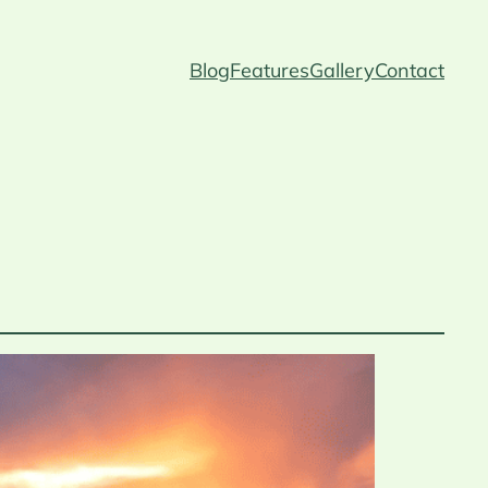
Blog
Features
Gallery
Contact