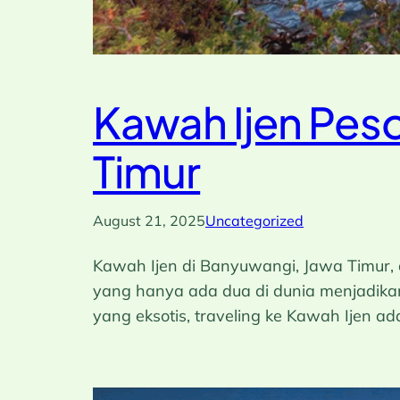
Kawah Ijen Peso
Timur
August 21, 2025
Uncategorized
Kawah Ijen di Banyuwangi, Jawa Timur, 
yang hanya ada dua di dunia menjadika
yang eksotis, traveling ke Kawah Ijen a