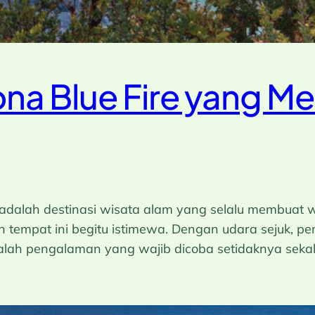
na Blue Fire yang Me
adalah destinasi wisata alam yang selalu membuat w
n tempat ini begitu istimewa. Dengan udara sejuk,
dalah pengalaman yang wajib dicoba setidaknya sekali