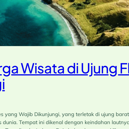
ga Wisata di Ujung F
i
 yang Wajib Dikunjungi, yang terletak di ujung barat
s dunia. Tempat ini dikenal dengan keindahan lautnya,