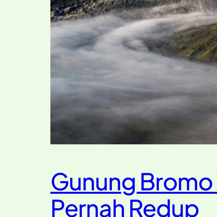
Gunung Bromo W
Pernah Redup